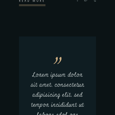
READ MORE
Lorem ipsum dolor
sit amet, consectetur
adipisicing elit, sed
tempor incididunt ut
labore edol ore