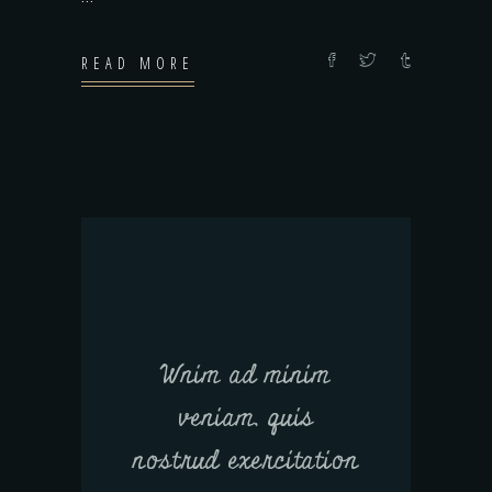
READ MORE
Wnim ad minim
veniam, quis
nostrud exercitation