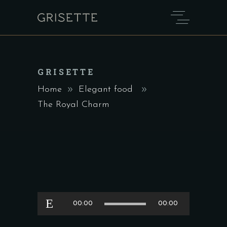
GRISETTE
Home
Elegant food
The Royal Charm
Audio
00:00
00:00
Player